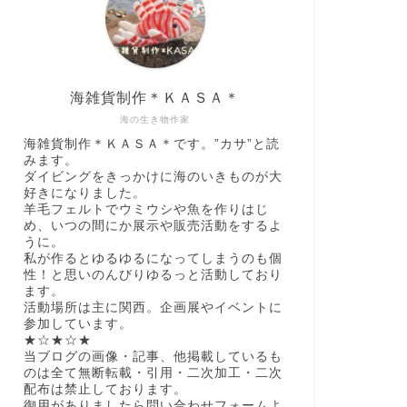
海雑貨制作＊ＫＡＳＡ＊
海の生き物作家
海雑貨制作＊ＫＡＳＡ＊です。”カサ”と読
みます。
ダイビングをきっかけに海のいきものが大
好きになりました。
羊毛フェルトでウミウシや魚を作りはじ
め、いつの間にか展示や販売活動をするよ
うに。
私が作るとゆるゆるになってしまうのも個
性！と思いのんびりゆるっと活動しており
ます。
活動場所は主に関西。企画展やイベントに
参加しています。
★☆★☆★
当ブログの画像・記事、他掲載しているも
のは全て無断転載・引用・二次加工・二次
配布は禁止しております。
御用がありましたら問い合わせフォームよ