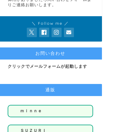
りご連絡お願いします。
＼ Follow me ／
お問い合わせ
クリックでメールフォームが起動します
通販
ｍｉｎｎｅ
ＳＵＺＵＲＩ