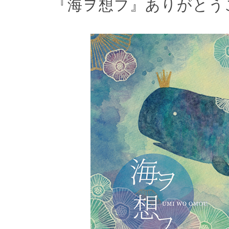
『海ヲ想フ』ありがとう