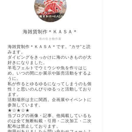
海雑貨制作＊ＫＡＳＡ＊
海の生き物作家
海雑貨制作＊ＫＡＳＡ＊です。”カサ”と読
みます。
ダイビングをきっかけに海のいきものが大
好きになりました。
羊毛フェルトでウミウシや魚を作りはじ
め、いつの間にか展示や販売活動をするよ
うに。
私が作るとゆるゆるになってしまうのも個
性！と思いのんびりゆるっと活動しており
ます。
活動場所は主に関西。企画展やイベントに
参加しています。
★☆★☆★
当ブログの画像・記事、他掲載しているも
のは全て無断転載・引用・二次加工・二次
配布は禁止しております。
御用がありましたら問い合わせフォームよ