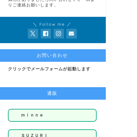
りご連絡お願いします。
＼ Follow me ／
お問い合わせ
クリックでメールフォームが起動します
通販
ｍｉｎｎｅ
ＳＵＺＵＲＩ