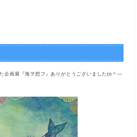
た企画展『海ヲ想フ』ありがとうございました(o＾―