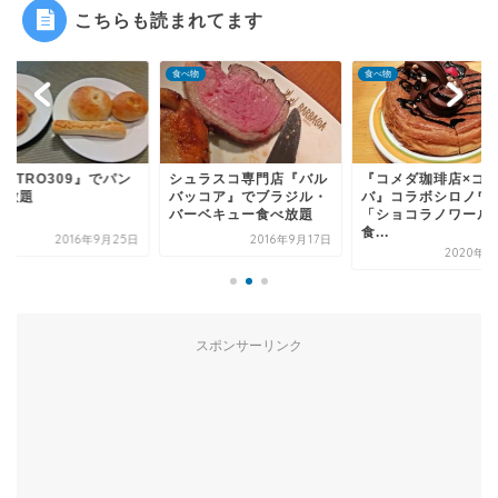
こちらも読まれてます
物
食べ物
食べ物
ュラスコ専門店『バル
『コメダ珈琲店×ゴディ
『BISTRO309』で
ッコア』でブラジル・
バ』コラボシロノワール
食べ放題
ーベキュー食べ放題
「ショコラノワール」
食...
2016年9月17日
2016年9
2020年2月9日
スポンサーリンク