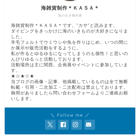
海雑貨制作＊ＫＡＳＡ＊
海の生き物作家
海雑貨制作＊ＫＡＳＡ＊です。”カサ”と読みます。
ダイビングをきっかけに海のいきものが大好きになりま
した。
羊毛フェルトでウミウシや魚を作りはじめ、いつの間に
か展示や販売活動をするように。
私が作るとゆるゆるになってしまうのも個性！と思いの
んびりゆるっと活動しております。
活動場所は主に関西。企画展やイベントに参加していま
す。
★☆★☆★
当ブログの画像・記事、他掲載しているものは全て無断
転載・引用・二次加工・二次配布は禁止しております。
御用がありましたら問い合わせフォームよりご連絡お願
いします。
＼ Follow me ／