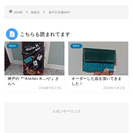
HOME
雑貨店
神戸乙仲通MAP
こちらも読まれてます
雑貨店
雑貨店
神戸の『*Atelier K...+j*』さ
オーダーした品を頂いてきま
んへ
した！
2016年9月27日
2016年11月2日
スポンサーリンク