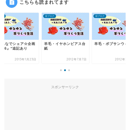
こちらも読まれてます
ログ
旧ブログ
旧ブログ
毛・イヤホンピアス台
羊毛・ボブサンウミウシ
『みんなでシェア☆
展vol.6』*追記あり
2012年7月7日
2012年3月21日
2013年1
スポンサーリンク