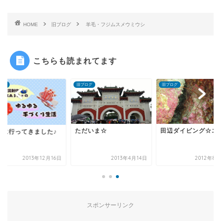
HOME
旧ブログ
羊毛・フジムスメウミウシ
こちらも読まれてます
ログ
旧ブログ
旧ブログ
ただいま☆
田辺ダイビング☆エ
びに行ってきました♪
2013年12月16日
2013年4月14日
2012年8
スポンサーリンク