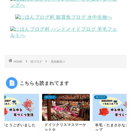
HOME
旧ブログ
高知観光☆
こちらも読まれてます
ログ
旧ブログ
旧ブログ
ドイツクリスマスマーケ
りがとうございました
羊毛・たまさかなス
ット☆
ップ