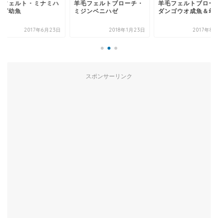
毛フェルトブローチ・
羊毛フェルトブローチ・
羊毛フェルト・ミナ
ジンベニハゼ
ダンゴウオ成魚＆幼魚
コフグ幼魚
2018年1月23日
2017年8月24日
2017年6
スポンサーリンク