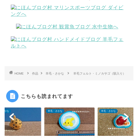
HOME
作品
羊毛・さかな
羊毛フェルト・ミノカサゴ（額入り）
こちらも読まれてます
・さかな
羊毛・さかな
羊毛・さかな