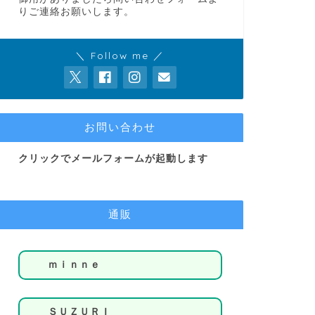
りご連絡お願いします。
＼ Follow me ／
お問い合わせ
クリックでメールフォームが起動します
通販
ｍｉｎｎｅ
ＳＵＺＵＲＩ