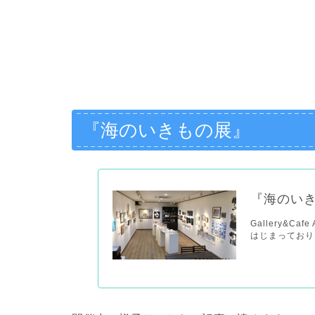
『海のいきもの展』
『海のい
Gallery&
はじまっておりま