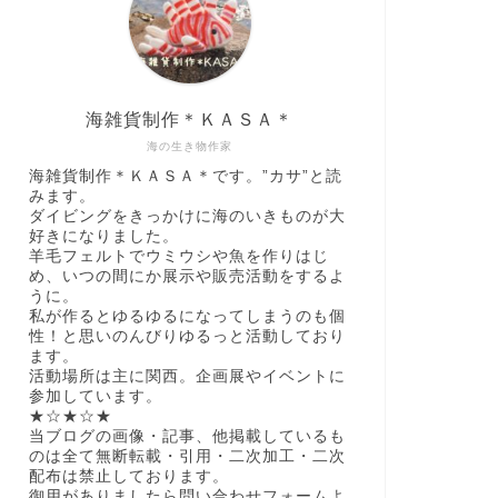
海雑貨制作＊ＫＡＳＡ＊
海の生き物作家
海雑貨制作＊ＫＡＳＡ＊です。”カサ”と読
みます。
ダイビングをきっかけに海のいきものが大
好きになりました。
羊毛フェルトでウミウシや魚を作りはじ
め、いつの間にか展示や販売活動をするよ
うに。
私が作るとゆるゆるになってしまうのも個
性！と思いのんびりゆるっと活動しており
ます。
活動場所は主に関西。企画展やイベントに
参加しています。
★☆★☆★
当ブログの画像・記事、他掲載しているも
のは全て無断転載・引用・二次加工・二次
配布は禁止しております。
御用がありましたら問い合わせフォームよ