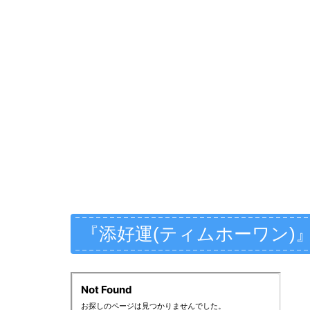
『添好運(ティムホーワン)