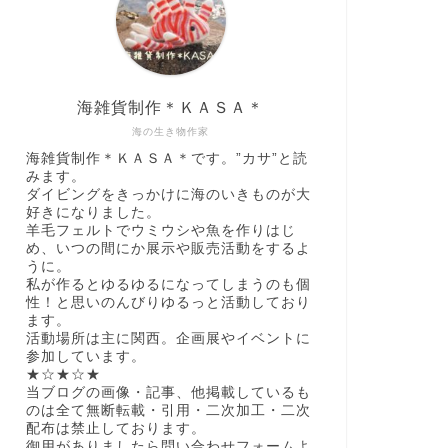
海雑貨制作＊ＫＡＳＡ＊
海の生き物作家
海雑貨制作＊ＫＡＳＡ＊です。”カサ”と読
みます。
ダイビングをきっかけに海のいきものが大
好きになりました。
羊毛フェルトでウミウシや魚を作りはじ
め、いつの間にか展示や販売活動をするよ
うに。
私が作るとゆるゆるになってしまうのも個
性！と思いのんびりゆるっと活動しており
ます。
活動場所は主に関西。企画展やイベントに
参加しています。
★☆★☆★
当ブログの画像・記事、他掲載しているも
のは全て無断転載・引用・二次加工・二次
配布は禁止しております。
御用がありましたら問い合わせフォームよ