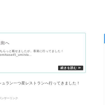
魚街へ
ちらっと載せましたが、香港に行ってました！
.com/kasa45_umi/sta...
シュラン一つ星レストランへ行ってきました！
ポンサーリンク