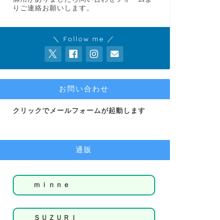
りご連絡お願いします。
＼ Follow me ／
お問い合わせ
クリックでメールフォームが起動します
通販
ｍｉｎｎｅ
ＳＵＺＵＲＩ