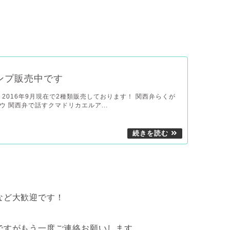
タンプ販売中です
、2016年9月現在で2種類販売しております！ 関西弁らくが
ウ 関西弁で話すクマドリカエルア...
など大歓迎です！
ですがもう一度ご連絡お願いします。