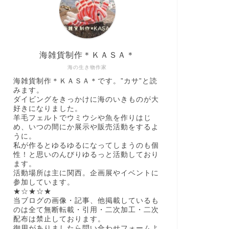
海雑貨制作＊ＫＡＳＡ＊
海の生き物作家
海雑貨制作＊ＫＡＳＡ＊です。”カサ”と読
みます。
ダイビングをきっかけに海のいきものが大
好きになりました。
羊毛フェルトでウミウシや魚を作りはじ
め、いつの間にか展示や販売活動をするよ
うに。
私が作るとゆるゆるになってしまうのも個
性！と思いのんびりゆるっと活動しており
ます。
活動場所は主に関西。企画展やイベントに
参加しています。
★☆★☆★
当ブログの画像・記事、他掲載しているも
のは全て無断転載・引用・二次加工・二次
配布は禁止しております。
御用がありましたら問い合わせフォームよ