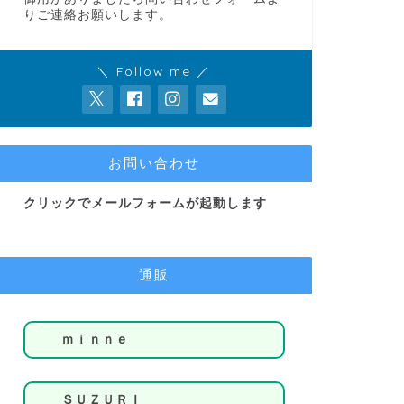
りご連絡お願いします。
＼ Follow me ／
お問い合わせ
クリックでメールフォームが起動します
通販
ｍｉｎｎｅ
ＳＵＺＵＲＩ