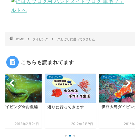
HOME
ダイビング
久しぶりに潜ってきました
こちらも読まれてます
ビング
ダイビング
ダイビング
伊豆大島ダイビング②
川奈ダイビング☆お
りに行ってきます
2012年2月9日
2016年12月3日
2012年2月