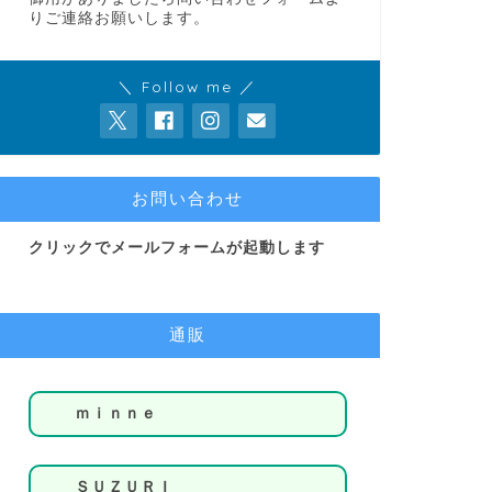
りご連絡お願いします。
＼ Follow me ／
お問い合わせ
クリックでメールフォームが起動します
通販
ｍｉｎｎｅ
ＳＵＺＵＲＩ