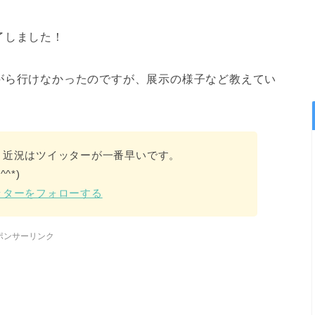
了しました！
がら行けなかったのですが、展示の様子など教えてい
。
、近況はツイッターが一番早いです。
^*)
ッターをフォローする
ポンサーリンク