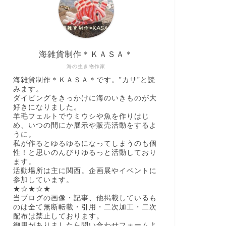
海雑貨制作＊ＫＡＳＡ＊
海の生き物作家
海雑貨制作＊ＫＡＳＡ＊です。”カサ”と読
みます。
ダイビングをきっかけに海のいきものが大
好きになりました。
羊毛フェルトでウミウシや魚を作りはじ
め、いつの間にか展示や販売活動をするよ
うに。
私が作るとゆるゆるになってしまうのも個
性！と思いのんびりゆるっと活動しており
ます。
活動場所は主に関西。企画展やイベントに
参加しています。
★☆★☆★
当ブログの画像・記事、他掲載しているも
のは全て無断転載・引用・二次加工・二次
配布は禁止しております。
御用がありましたら問い合わせフォームよ