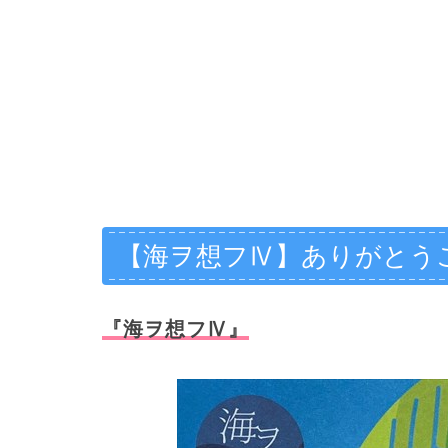
【海ヲ想フⅣ】ありがとう
『海ヲ想フⅣ』