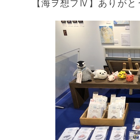
【海ヲ想フⅣ】ありがと