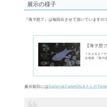
展示の様子
『海ヲ想フ』は毎回出させて頂いていますの
【海ヲ想
＊ＫＡＳＡ＊です
企画展 『海ヲ想
展示前日には
Gallery&CafeAQUAさんのTwitt