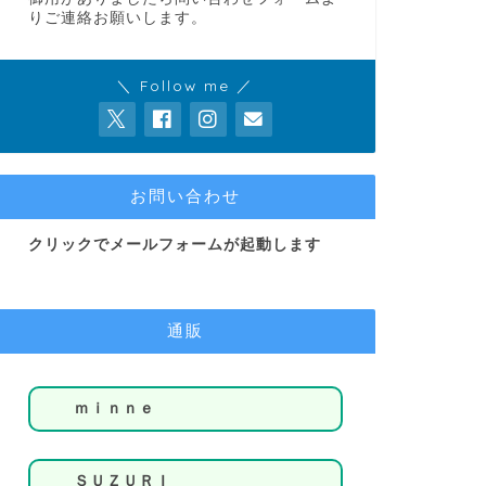
りご連絡お願いします。
＼ Follow me ／
お問い合わせ
クリックでメールフォームが起動します
通販
ｍｉｎｎｅ
ＳＵＺＵＲＩ