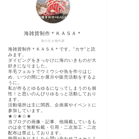
海雑貨制作＊ＫＡＳＡ＊
海の生き物作家
海雑貨制作＊ＫＡＳＡ＊です。”カサ”と読
みます。
ダイビングをきっかけに海のいきものが大
好きになりました。
羊毛フェルトでウミウシや魚を作りはじ
め、いつの間にか展示や販売活動をするよ
うに。
私が作るとゆるゆるになってしまうのも個
性！と思いのんびりゆるっと活動しており
ます。
活動場所は主に関西。企画展やイベントに
参加しています。
★☆★☆★
当ブログの画像・記事、他掲載しているも
のは全て無断転載・引用・二次加工・二次
配布は禁止しております。
御用がありましたら問い合わせフォームよ