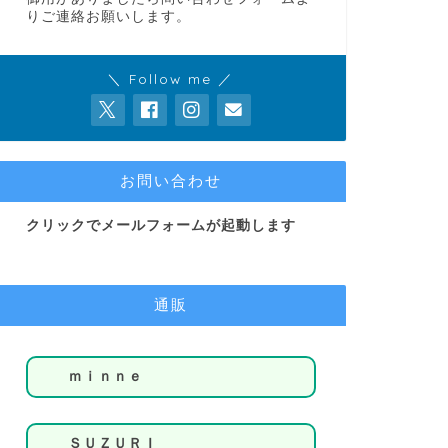
りご連絡お願いします。
＼ Follow me ／
お問い合わせ
クリックでメールフォームが起動します
通販
ｍｉｎｎｅ
ＳＵＺＵＲＩ