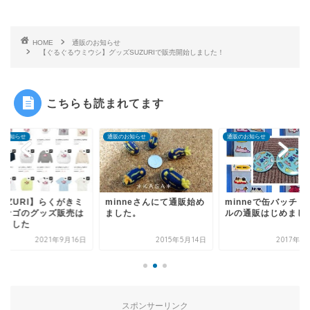
HOME
通販のお知らせ
【ぐるぐるウミウシ】グッズSUZURIで販売開始しました！
こちらも読まれてます
のお知らせ
通販のお知らせ
通販のお知らせ
inneさんにて通販始め
minneで缶バッチ・シー
【SUZURI】らくが
した。
ルの通販はじめました
ノカサゴのグッズ販
じめました
2015年5月14日
2017年1月14日
2021年9
スポンサーリンク