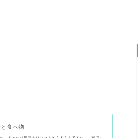
景と食べ物
か、すっかり風邪をひいた＊ＫＡＳＡ＊です･･･。 家でも