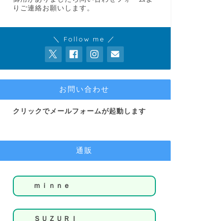
りご連絡お願いします。
＼ Follow me ／
お問い合わせ
クリックでメールフォームが起動します
通販
ｍｉｎｎｅ
ＳＵＺＵＲＩ