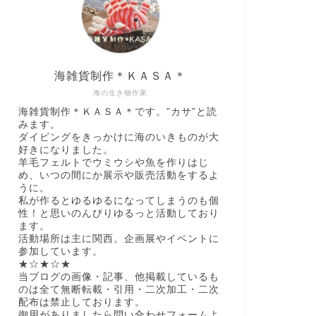
海雑貨制作＊ＫＡＳＡ＊
海の生き物作家
海雑貨制作＊ＫＡＳＡ＊です。”カサ”と読
みます。
ダイビングをきっかけに海のいきものが大
好きになりました。
羊毛フェルトでウミウシや魚を作りはじ
め、いつの間にか展示や販売活動をするよ
うに。
私が作るとゆるゆるになってしまうのも個
性！と思いのんびりゆるっと活動しており
ます。
活動場所は主に関西。企画展やイベントに
参加しています。
★☆★☆★
当ブログの画像・記事、他掲載しているも
のは全て無断転載・引用・二次加工・二次
配布は禁止しております。
御用がありましたら問い合わせフォームよ