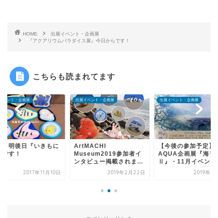
HOME
出展イベント・企画展
『アクアリウムパラダイス展』今日からです！
こちらも読まれてます
イベント・企画展
出展イベント・企画展
出展イベント・企画展
tMACHI
【今後の参加予定】7月
明日、明後日『いき
seum2019参加者イ
AQUA企画展『海ヲ想フ
あ』です！
タビュー掲載されま...
Ⅱ』・11月イベント...
2019年2月22日
2019年6月16日
2017年11