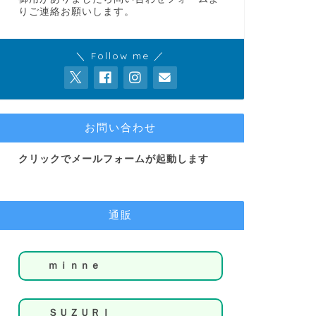
りご連絡お願いします。
＼ Follow me ／
お問い合わせ
クリックでメールフォームが起動します
通販
ｍｉｎｎｅ
ＳＵＺＵＲＩ