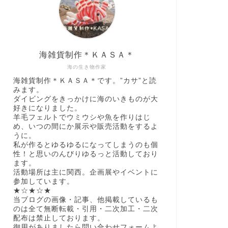
海雑貨制作＊ＫＡＳＡ＊
海の生き物作家
海雑貨制作＊ＫＡＳＡ＊です。”カサ”と読
みます。
ダイビングをきっかけに海のいきものが大
好きになりました。
羊毛フェルトでウミウシや魚を作りはじ
め、いつの間にか展示や販売活動をするよ
うに。
私が作るとゆるゆるになってしまうのも個
性！と思いのんびりゆるっと活動しており
ます。
活動場所は主に関西。企画展やイベントに
参加しています。
★☆★☆★
当ブログの画像・記事、他掲載しているも
のは全て無断転載・引用・二次加工・二次
配布は禁止しております。
御用がありましたら問い合わせフォームよ