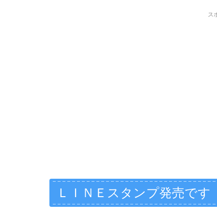
ス
ＬＩＮＥスタンプ発売です