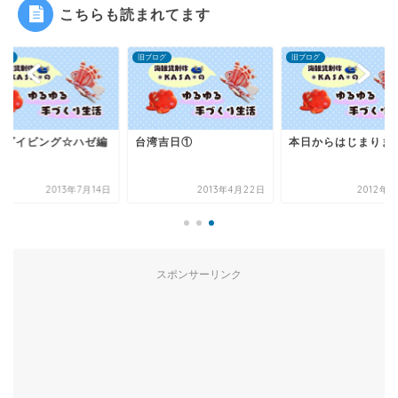
こちらも読まれてます
ログ
旧ブログ
旧ブログ
島ダイビング☆ハゼ編
台湾吉日①
本日からはじまりま
2013年7月14日
2013年4月22日
2012年7
スポンサーリンク