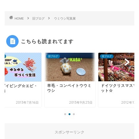
HOME
旧ブログ
ウミウシ写真展
こちらも読まれてます
ログ
旧ブログ
旧ブログ
毛・コンペイトウウミ
ドイツクリスマスマーケ
柏島ダイビング☆エ
シ
ット☆
カニ編
2013年9月25日
2012年12月13日
2013年7
スポンサーリンク