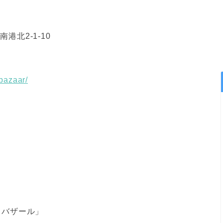
港北2-1-10
bazaar/
りバザール」