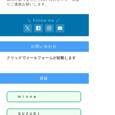
りご連絡お願いします。
＼ Follow me ／
お問い合わせ
クリックでメールフォームが起動します
通販
ｍｉｎｎｅ
ＳＵＺＵＲＩ