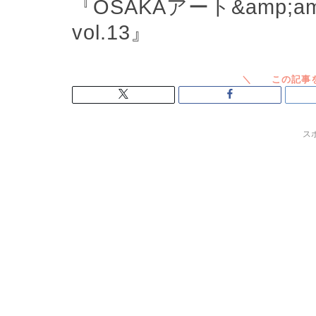
『OSAKAアート&amp;
vol.13』
ス