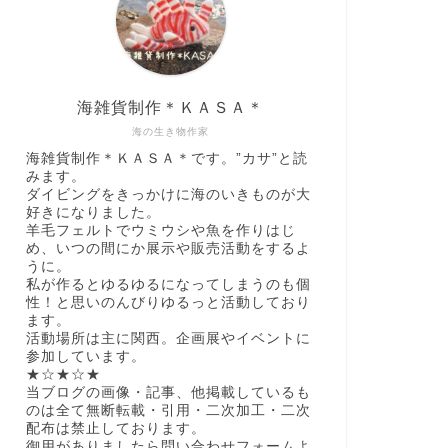
海雑貨制作＊ＫＡＳＡ＊
海の生き物作家
海雑貨制作＊ＫＡＳＡ＊です。”カサ”と読
みます。
ダイビングをきっかけに海のいきものが大
好きになりました。
羊毛フェルトでウミウシや魚を作りはじ
め、いつの間にか展示や販売活動をするよ
うに。
私が作るとゆるゆるになってしまうのも個
性！と思いのんびりゆるっと活動しており
ます。
活動場所は主に関西。企画展やイベントに
参加しています。
★☆★☆★
当ブログの画像・記事、他掲載しているも
のは全て無断転載・引用・二次加工・二次
配布は禁止しております。
御用がありましたら問い合わせフォームよ