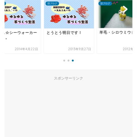
ログ
旧ブログ
旧ブログ
羊毛・シロウミウシ
アム☆シーウォーカー
とうとう明日です！
こと。
2014年4月22日
2013年9月27日
2012年9
スポンサーリンク