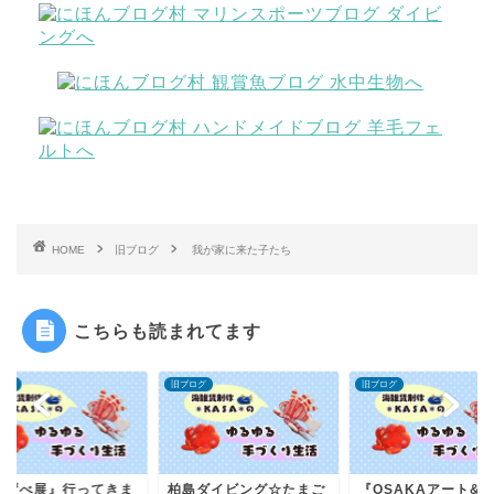
HOME
旧ブログ
我が家に来た子たち
こちらも読まれてます
ログ
旧ブログ
旧ブログ
みずべ展』行ってきま
柏島ダイビング☆たまご
『OSAKAアート&