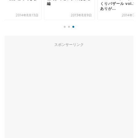
た
編
くりバザール vol.1
ありが...
2014年8月13日
2013年8月9日
2014年3
スポンサーリンク