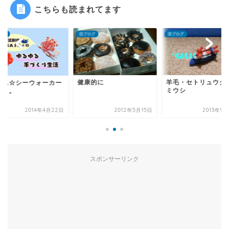
こちらも読まれてます
旧ブログ
旧ブログ
旧ブログ
健康的に
羊毛・セトリュウグウウ
グアム☆シーウォ
ミウシ
のこと。
2012年5月15日
2013年9月26日
2014年
スポンサーリンク