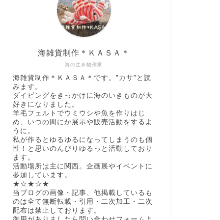
海雑貨制作＊ＫＡＳＡ＊
海の生き物作家
海雑貨制作＊ＫＡＳＡ＊です。”カサ”と読
みます。
ダイビングをきっかけに海のいきものが大
好きになりました。
羊毛フェルトでウミウシや魚を作りはじ
め、いつの間にか展示や販売活動をするよ
うに。
私が作るとゆるゆるになってしまうのも個
性！と思いのんびりゆるっと活動しており
ます。
活動場所は主に関西。企画展やイベントに
参加しています。
★☆★☆★
当ブログの画像・記事、他掲載しているも
のは全て無断転載・引用・二次加工・二次
配布は禁止しております。
御用がありましたら問い合わせフォームよ