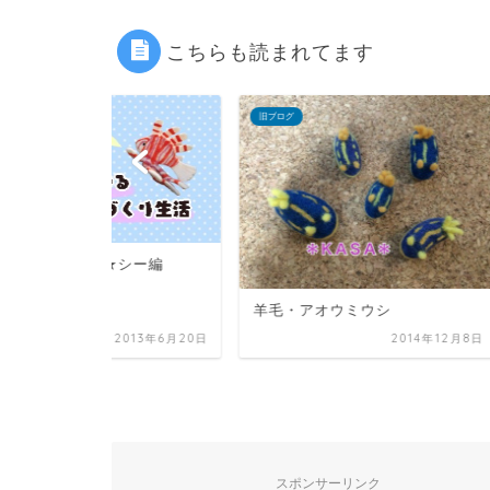
こちらも読まれてます
旧ブログ
旧ブログ
★シー編
今年一年あ
た☆
羊毛・アオウミウシ
2013年6月20日
2014年12月8日
スポンサーリンク