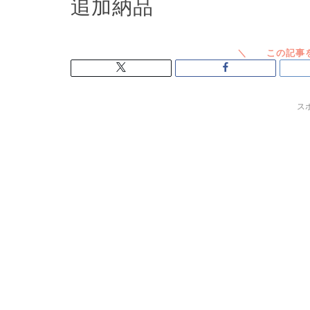
追加納品
ス