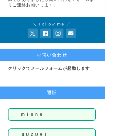
りご連絡お願いします。
＼ Follow me ／
お問い合わせ
クリックでメールフォームが起動します
通販
ｍｉｎｎｅ
ＳＵＺＵＲＩ