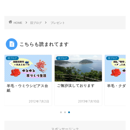
HOME
旧ブログ
プレゼント
こちらも読まれてます
ログ
旧ブログ
旧ブログ
ご無沙汰しております
毛・ウミウシピアス台
羊毛・クダゴンベ
2012年7月2日
2013年7月10日
2012年8
スポンサーリンク