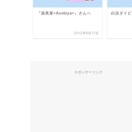
羊毛・ニチ
a+』さんへ
白浜ダイビング☆さかな編
2012年8月17日
2012年9月25日
スポンサーリンク