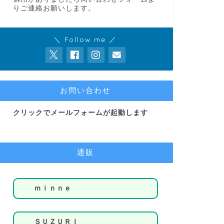
りご連絡お願いします。
＼ Follow me ／
お問い合わせ
クリックでメールフォームが起動します
通販
ｍｉｎｎｅ
ＳＵＺＵＲＩ