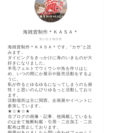
海雑貨制作＊ＫＡＳＡ＊
海の生き物作家
海雑貨制作＊ＫＡＳＡ＊です。”カサ”と読
みます。
ダイビングをきっかけに海のいきものが大
好きになりました。
羊毛フェルトでウミウシや魚を作りはじ
め、いつの間にか展示や販売活動をするよ
うに。
私が作るとゆるゆるになってしまうのも個
性！と思いのんびりゆるっと活動しており
ます。
活動場所は主に関西。企画展やイベントに
参加しています。
★☆★☆★
当ブログの画像・記事、他掲載しているも
のは全て無断転載・引用・二次加工・二次
配布は禁止しております。
御用がありましたら問い合わせフォームよ